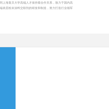
同上海复旦大学高端人才保持着合作关系，致力于国内高
端表层粉末涂料交联剂的研发和制造，努力打造行业领军
者。拥有先进的设备、成熟的工艺和废气废水...