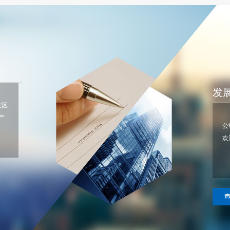
发
发区
产
公
欢